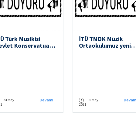
TÜ Türk Musikisi
İTÜ TMDK Müzik
evlet Konservatuarı
Ortaokulumuz yeni
021-2022 Öğretim Yılı
öğrencilerini bekliyo
aşvuru, Sınav ve
🎶
ayıt Takvimi 📢
Devamı
Devam
24 May
05 May
21
2021