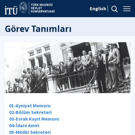
English
Görev Tanımları
01-Ayniyat Memuru
02-Bölüm Sekreteri
03-Evrak Kayıt Memuru
04-İdare Amiri
05-Müdür Sekreteri