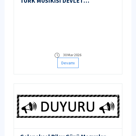
TÜRK MUSİKİSİ DEVLET
KONSERVATUARI MÜZİK
ORTAOKULU KAYIT KABUL
ESASLARI VE GİRİŞ SINAVI
KRİTERLERİ
30 Mar 2026
Devamı