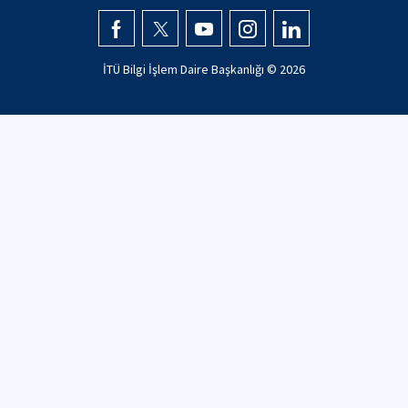
İTÜ Bilgi İşlem Daire Başkanlığı ©
2026