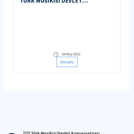
TÜRK MUSİKİSİ DEVLET
KONSERVATUARI MÜZİK
ORTAOKULU KAYIT KABUL
ESASLARI VE GİRİŞ SINAVI
KRİTERLERİ
06 May 2022
Devamı
İTÜ Türk Musikisi Devlet Konservatuarı