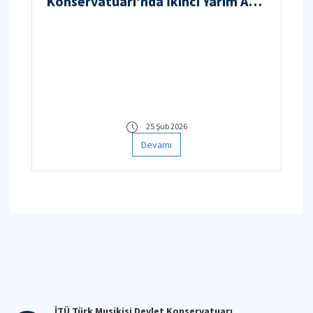
Konservatuarı’nda İkinci Yarım Asır
Başlıyor
25 Şub 2026
Devamı
İTÜ Türk Musikisi Devlet Konservatuarı