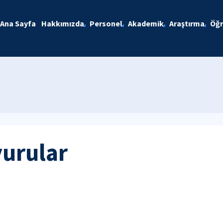
Ana Sayfa
Hakkımızda
Personel
Akademik
Araştırma
Öğr
yurular