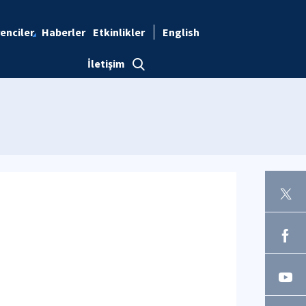
enciler
Haberler
Etkinlikler
English
İletişim