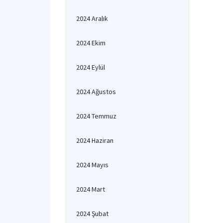
2024 Aralık
2024 Ekim
2024 Eylül
2024 Ağustos
2024 Temmuz
2024 Haziran
2024 Mayıs
2024 Mart
2024 Şubat