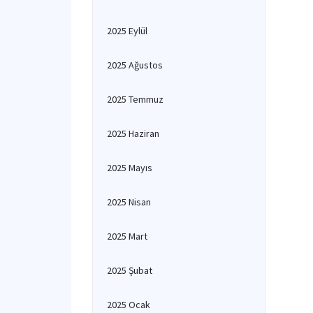
2025 Eylül
2025 Ağustos
2025 Temmuz
2025 Haziran
2025 Mayıs
2025 Nisan
2025 Mart
2025 Şubat
2025 Ocak