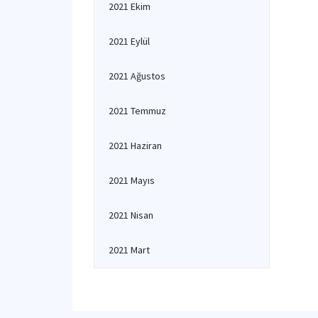
2021 Ekim
2021 Eylül
2021 Ağustos
2021 Temmuz
2021 Haziran
2021 Mayıs
2021 Nisan
2021 Mart