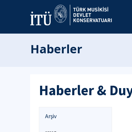
Haberler
Haberler & Du
Arşiv