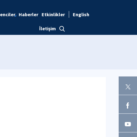
enciler
Haberler
Etkinlikler
English
İletişim