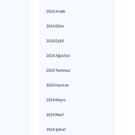
2024 Aralık
2024 Ekim
2024 Eylül
2024 Ağustos
2024 Temmuz
2024 Haziran
2024 Mayıs
2024 Mart
2024 Şubat