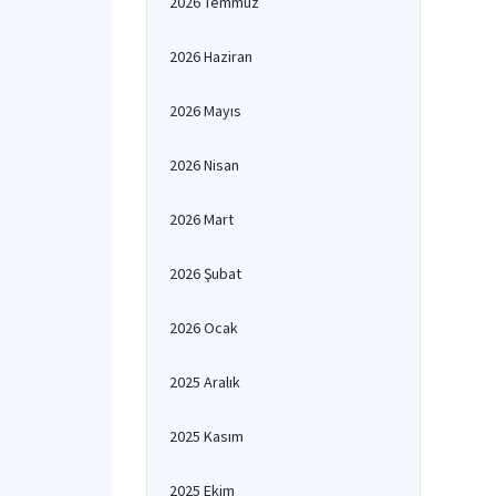
2026 Temmuz
2026 Haziran
2026 Mayıs
2026 Nisan
2026 Mart
2026 Şubat
2026 Ocak
2025 Aralık
2025 Kasım
2025 Ekim