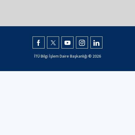
İTÜ Bilgi İşlem Daire Başkanlığı ©
2026