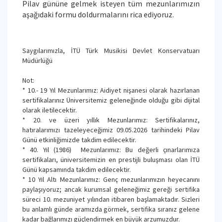
Pilav gününe gelmek isteyen tüm mezunlarımızın
aşağıdaki formu doldurmalarını rica ediyoruz.
Saygılarımızla, İTÜ Türk Musikisi Devlet Konservatuarı
Müdürlüğü
Not:
* 10.- 19 Yıl Mezunlarımız: Aidiyet nişanesi olarak hazırlanan
sertifikalarınız Üniversitemiz geleneğinde olduğu gibi dijital
olarak iletilecektir.
* 20. ve üzeri yıllık Mezunlarımız: Sertifikalarınız,
hatıralarımızı tazeleyeceğimiz 09.05.2026 tarihindeki Pilav
Günü etkinliğimizde takdim edilecektir.
* 40. Yıl (1986) Mezunlarımız: Bu değerli çınarlarımıza
sertifikaları, üniversitemizin en prestijli buluşması olan İTÜ
Günü kapsamında takdim edilecektir.
* 10 Yıl Altı Mezunlarımız: Genç mezunlarımızın heyecanını
paylaşıyoruz; ancak kurumsal geleneğimiz gereği sertifika
süreci 10. mezuniyet yılından itibaren başlamaktadır. Sizleri
bu anlamlı günde aramızda görmek, sertifika sıranız gelene
kadar bağlarımızı güçlendirmek en büyük arzumuzdur.