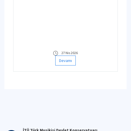
27 Nis 2026
Devamı
İTÜ Türk Musikisi Devlet Konservatuarı