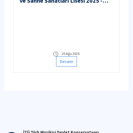
ve Sahne Sanatları Lisesi 2025 -
2026 Nakil Sınavları Takvimi
20 Ağu 2025
Devamı
İTÜ Türk Musikisi Devlet Konservatuarı