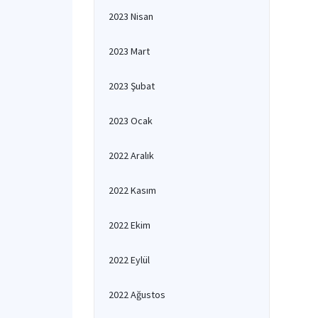
2023 Nisan
2023 Mart
2023 Şubat
2023 Ocak
2022 Aralık
2022 Kasım
2022 Ekim
2022 Eylül
2022 Ağustos