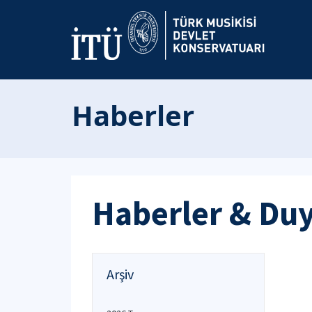
Haberler
Haberler & Du
Arşiv