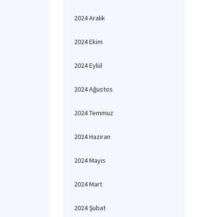
2024 Aralık
2024 Ekim
2024 Eylül
2024 Ağustos
2024 Temmuz
2024 Haziran
2024 Mayıs
2024 Mart
2024 Şubat