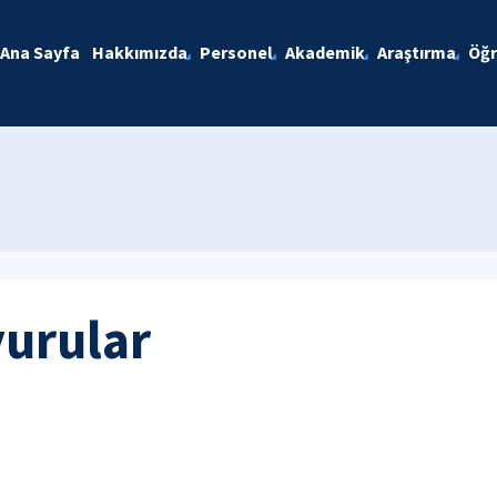
Ana Sayfa
Hakkımızda
Personel
Akademik
Araştırma
Öğr
yurular