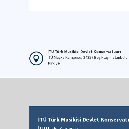
İTÜ Türk Musikisi Devlet Konservatuarı
İTÜ Maçka Kampüsü, 34357 Beşiktaş - İstanbul /
Türkiye
İTÜ Türk Musikisi Devlet Konservat
İTÜ Maçka Kampüsü