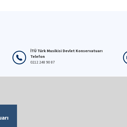
İTÜ Türk Musikisi Devlet Konservatuarı
Telefon
0212 248 90 87
uarı