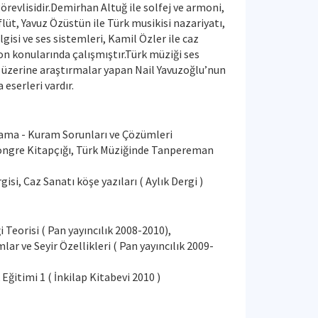
revlisidir.Demirhan Altuğ ile solfej ve armoni,
lüt, Yavuz Özüstün ile Türk musikisi nazariyatı,
lgisi ve ses sistemleri, Kamil Özler ile caz
n konularında çalışmıştır.Türk müziği ses
 üzerine araştırmalar yapan Nail Yavuzoğlu’nun
eserleri vardır.
ama - Kuram Sorunları ve Çözümleri
Kongre Kitapçığı, Türk Müziğinde Tanpereman
isi, Caz Sanatı köşe yazıları ( Aylık Dergi )
i Teorisi ( Pan yayıncılık 2008-2010),
r ve Seyir Özellikleri ( Pan yayıncılık 2009-
Eğitimi 1 ( İnkilap Kitabevi 2010 )