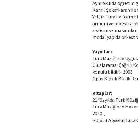
Aynı okulda öğretim gö
Kamil Şekerkaran ile f
Yalçın Tura ile form bi
armoni ve orkestrasyo
sistemi ve makamları
modal yapıda orkestra 
Yayınlar :
Türk Müziğinde Uygul
Uluslararası Çağrılı 
konulu bildiri- 2008
Opus Klasik Müzik Derg
Kitaplar:
21.Yüzyılda Türk Müziğ
Türk Müziğinde Makamla
2010),
Rölatif Absolut Kulak 