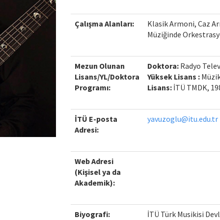
Çalışma Alanları:
Klasik Armoni, Caz Ar
Müziğinde Orkestras
Mezun Olunan
Doktora:
Radyo Televi
Lisans/YL/Doktora
Yüksek Lisans :
Müzik
Programı:
Lisans:
İTÜ TMDK, 19
İTÜ E-posta
yavuzoglu@itu.edu.tr
Adresi:
Web Adresi
(Kişisel ya da
Akademik):
Biyografi:
İTÜ Türk Musikisi Devl