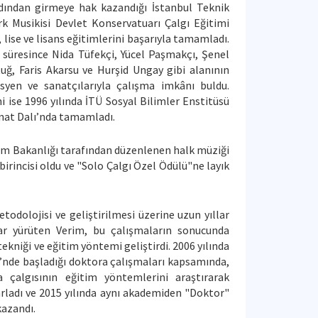
rdından girmeye hak kazandığı İstanbul Teknik
rk Musikisi Devlet Konservatuarı Çalgı Eğitimi
lise ve lisans eğitimlerini başarıyla tamamladı.
 süresince Nida Tüfekçi, Yücel Paşmakçı, Şenel
uğ, Faris Akarsu ve Hurşid Ungay gibi alanının
yen ve sanatçılarıyla çalışma imkânı buldu.
ni ise 1996 yılında İTÜ Sosyal Bilimler Enstitüsü
nat Dalı’nda tamamladı.
itim Bakanlığı tarafından düzenlenen halk müziği
birincisi oldu ve "Solo Çalgı Özel Ödülü"ne layık
odolojisi ve geliştirilmesi üzerine uzun yıllar
ar yürüten Verim, bu çalışmaların sonucunda
tekniği ve eğitim yöntemi geliştirdi. 2006 yılında
’nde başladığı doktora çalışmaları kapsamında,
çalgısının eğitim yöntemlerini araştırarak
rladı ve 2015 yılında aynı akademiden "Doktor"
kazandı.