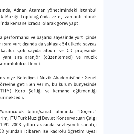
rasında, Adnan Ataman yönetimindeki İstanbul
lk Müziği Topluluğu’nda ve eş zamanlı olarak
nda kemane icracısı olarak görev yaptı.
ra performansı ve başarısı sayesinde yurt içinde
 sıra yurt dışında da yaklaşık 54 ülkede sayısız
 katıldı. Çok sayıda albüm ve CD projesinde
n yanı sıra aranjör (düzenlemeci) ve müzik
sorumluluk üstlendi.
 Ümraniye Belediyesi Müzik Akademisi’nde Genel
örevine getirilen Verim, bu kurum bünyesinde
(THM) Koro Şefliği ve kemane eğitmenliği
dürmektedir.
Yorumculuk bilim/sanat alanında "Doçent"
erim, İTÜ Türk Müziği Devlet Konservatuarı Çalgı
992-2003 yılları arasında sözleşmeli sanatçı
3 yılından itibaren ise kadrolu öğretim üyesi