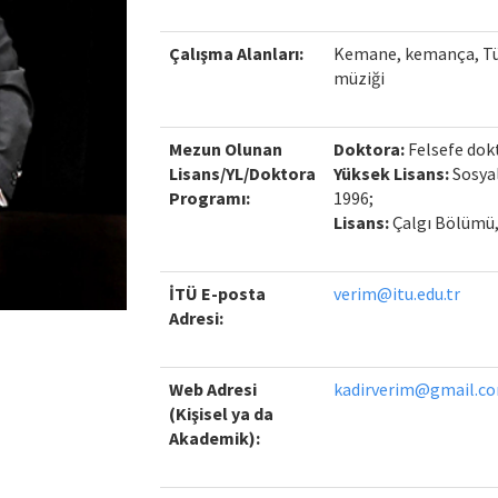
Çalışma Alanları:
Kemane, kemança, Türk
müziği
Mezun Olunan
Doktora:
Felsefe dok
Lisans/YL/Doktora
Yüksek Lisans:
Sosyal
Programı:
1996;
Lisans:
Çalgı Bölümü,
İTÜ E-posta
verim@itu.edu.tr
Adresi:
Web Adresi
kadirverim@gmail.c
(Kişisel ya da
Akademik):