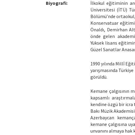
Biyografi:
İlkokul eğitiminin a
Üniversitesi (İTÜ) Tü
Bölümü’nde ortaokul, 
Konservatuar eğitimi
Önaldı, Demirhan Alt
önde gelen akademis
Yüksek lisans eğitimi
Güzel Sanatlar Anasa
1990 yılında Millî Eğ
yarışmasında Türkiye 
görüldü.
Kemane çalgısının met
kapsamlı araştırmal
kendine özgü bir icra 
Bakı Müzik Akademisi
Azerbaycan kemança 
kemane çalgısına uya
unvanını almaya hak 