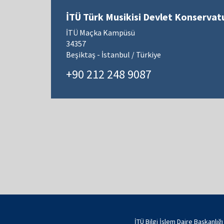
İTÜ Türk Musikisi Devlet Konservat
İTÜ Maçka Kampüsü
34357
Beşiktaş - İstanbul / Türkiye
+90 212 248 9087
İTÜ Bilgi İşlem Daire Başkanlığ