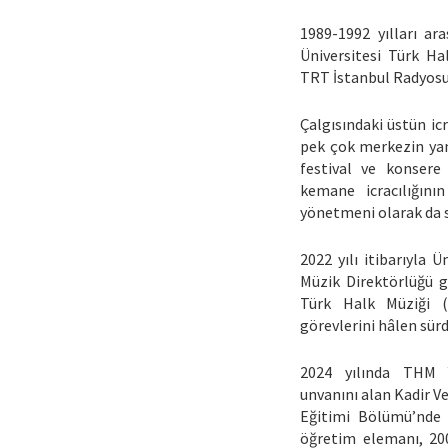
1989-1992 yılları a
Üniversitesi Türk Ha
TRT İstanbul Radyosu’
Çalgısındaki üstün ic
pek çok merkezin yanı
festival ve konsere
kemane icracılığını
yönetmeni olarak da 
2022 yılı itibarıyla
Müzik Direktörlüğü g
Türk Halk Müziği 
görevlerini hâlen sür
2024 yılında THM 
unvanını alan Kadir V
Eğitimi Bölümü’nde 1
öğretim elemanı, 200