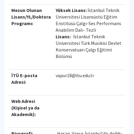
Mezun Olunan
Yüksek Lisans:
İstanbul Teknik
Lisans/YL/Doktora
Üniversitesi Lisansüstü Eğitim
Programı:
Enstitüsü Çalgı-Ses Performans
Anabilim Dalı- Tezli
Lisans:
: İstanbul Teknik
Üniversitesi Türk Musikisi Devlet
Konservatuarı Çalgı Eğitimi
Bölümü
İTÜ E-posta
vapur18@itu.edu.tr
Adresi:
Web Adresi
(Kişisel ya da
Akademik):
Biyografi:
Hasan Vapur İstanbul'da doğdu.