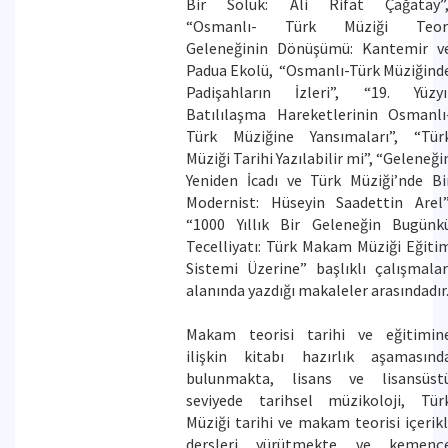
Bir Soluk: Ali Rifat Çağatay”
“Osmanlı- Türk Müziği Teor
Geleneğinin Dönüşümü: Kantemir v
Padua Ekolü, “Osmanlı-Türk Müziğind
Padişahların İzleri”, “19. Yüzyı
Batılılaşma Hareketlerinin Osmanlı
Türk Müziğine Yansımaları”, “Tür
Müziği Tarihi Yazılabilir mi”, “Geleneği
Yeniden İcadı ve Türk Müziği’nde Bi
Modernist: Hüseyin Saadettin Arel”
“1000 Yıllık Bir Geleneğin Bugünk
Tecelliyatı: Türk Makam Müziği Eğiti
Sistemi Üzerine” başlıklı çalışmalar
alanında yazdığı makaleler arasındadır
Makam teorisi tarihi ve eğitimin
ilişkin kitabı hazırlık aşamasınd
bulunmakta, lisans ve lisansüst
seviyede tarihsel müzikoloji, Tür
Müziği tarihi ve makam teorisi içerikl
dersleri yürütmekte ve kemenç