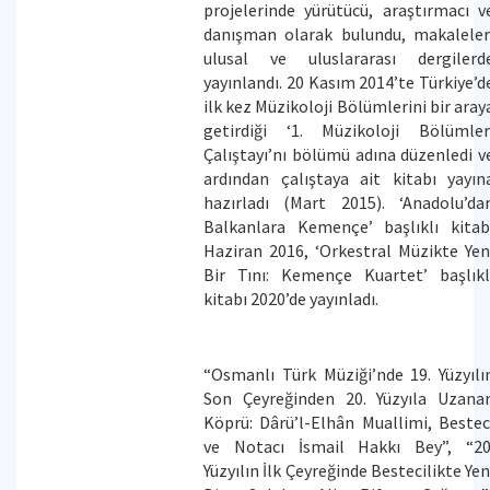
projelerinde yürütücü, araştırmacı v
danışman olarak bulundu, makaleler
ulusal ve uluslararası dergilerd
yayınlandı. 20 Kasım 2014’te Türkiye’d
ilk kez Müzikoloji Bölümlerini bir aray
getirdiği ‘1. Müzikoloji Bölümler
Çalıştayı’nı bölümü adına düzenledi v
ardından çalıştaya ait kitabı yayın
hazırladı (Mart 2015). ‘Anadolu’da
Balkanlara Kemençe’ başlıklı kitab
Haziran 2016, ‘Orkestral Müzikte Yen
Bir Tını: Kemençe Kuartet’ başlıkl
kitabı 2020’de yayınladı.
“Osmanlı Türk Müziği’nde 19. Yüzyılı
Son Çeyreğinden 20. Yüzyıla Uzana
Köprü: Dârü’l-Elhân Muallimi, Bestec
ve Notacı İsmail Hakkı Bey”, “20
Yüzyılın İlk Çeyreğinde Bestecilikte Yen